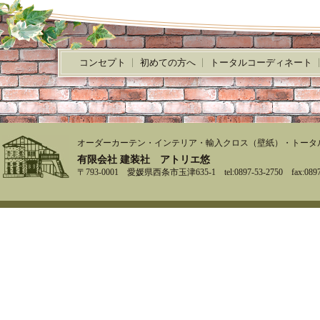
コンセプト
初めての方へ
トータルコーディネート
オーダーカーテン・インテリア・輸入クロス（壁紙）・トータ
有限会社 建装社 アトリエ悠
〒793-0001 愛媛県西条市玉津635-1 tel:0897-53-2750 fax:0897-