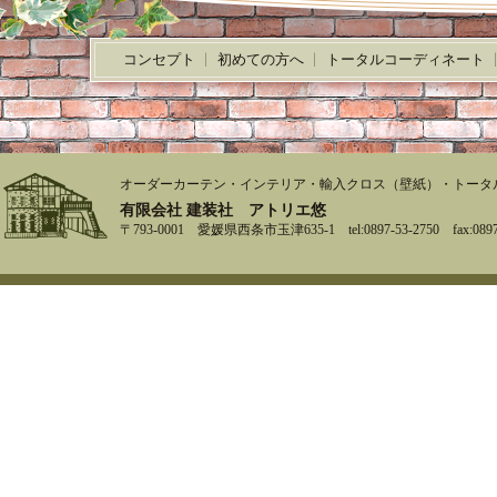
コンセプト
初めての方へ
トータルコーディネート
オーダーカーテン・インテリア・輸入クロス（壁紙）・トータ
有限会社 建装社 アトリエ悠
〒793-0001 愛媛県西条市玉津635-1 tel:0897-53-2750 fax:0897-